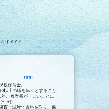
ハンドメイド
rimi
現役保育士。
10以上の職を転々とすること
6年。履歴書がすごいことに
((+_+))
保育士試験で資格を取り、保