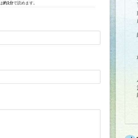
は
約1分
で読めます。