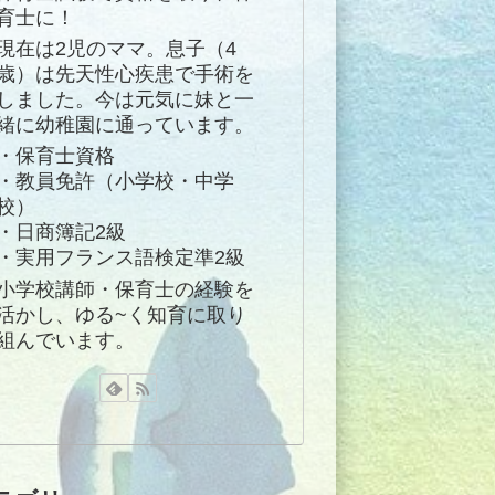
育士に！
現在は2児のママ。息子（4
歳）は先天性心疾患で手術を
しました。今は元気に妹と一
緒に幼稚園に通っています。
・保育士資格
・教員免許（小学校・中学
校）
・日商簿記2級
・実用フランス語検定準2級
小学校講師・保育士の経験を
活かし、ゆる~く知育に取り
組んでいます。