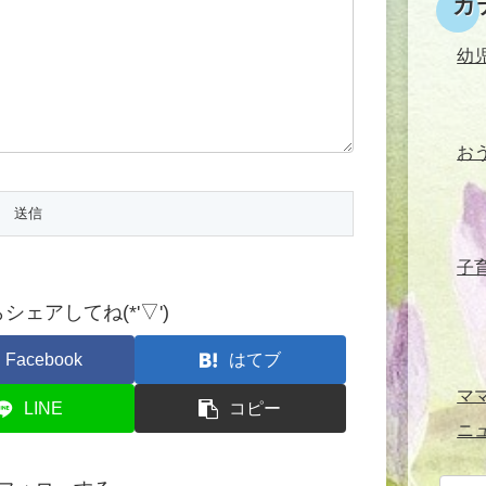
カ
幼
お
子
ェアしてね(*'▽')
Facebook
はてブ
マ
LINE
コピー
ニ