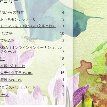
テゴリー
児期からの教育
4
おうちモンテッソーリ
3
ドーマン法（0歳からの文字と数）
1
うち英語
10
英語絵本
2
GSA（オンラインインターナショナル
スクール）
7
育て
18
妊娠中あれこれ
2
先天性心疾患その他
16
産後あれこれ
1
マと子のハンドメイド
7
ュース
1