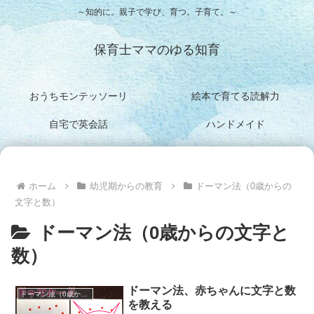
～知的に。親子で学び、育つ。子育て。～
保育士ママのゆる知育
おうちモンテッソーリ
絵本で育てる読解力
自宅で英会話
ハンドメイド
ホーム
幼児期からの教育
ドーマン法（0歳からの
文字と数）
ドーマン法（0歳からの文字と
数）
ドーマン法、赤ちゃんに文字と数
ドーマン法（0歳からの文字と数）
を教える