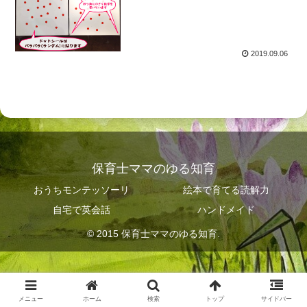
2019.09.06
保育士ママのゆる知育
おうちモンテッソーリ
絵本で育てる読解力
自宅で英会話
ハンドメイド
© 2015 保育士ママのゆる知育.
メニュー
ホーム
検索
トップ
サイドバー